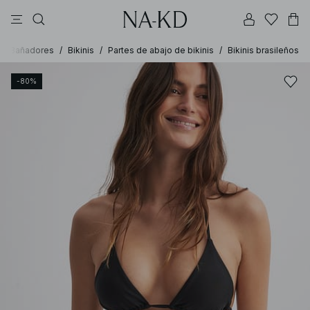
vestidos
pantalones
tops
collar
negras
/
Bañadores
/
Bikinis
/
Partes de abajo de bikinis
/
Bikinis brasileños
-80%