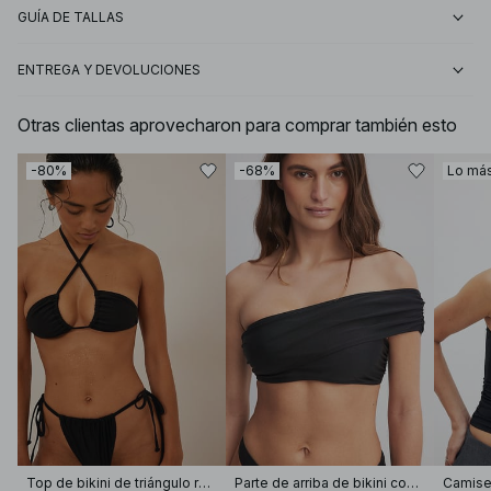
GUÍA DE TALLAS
ENTREGA Y DEVOLUCIONES
Otras clientas aprovecharon para comprar también esto
-80%
-68%
Lo má
Top de bikini de triángulo reversible
Parte de arriba de bikini con un hombro al aire