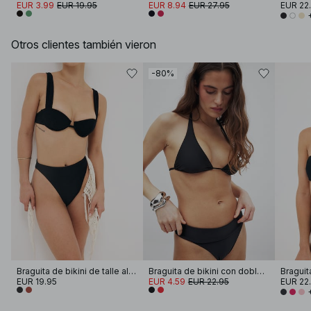
EUR 3.99
EUR 19.95
EUR 8.94
EUR 27.95
EUR 22
Otros clientes también vieron
-80%
Braguita de bikini de talle alto estructurada
Braguita de bikini con dobladillo
Braguita
EUR 19.95
EUR 4.59
EUR 22.95
EUR 22