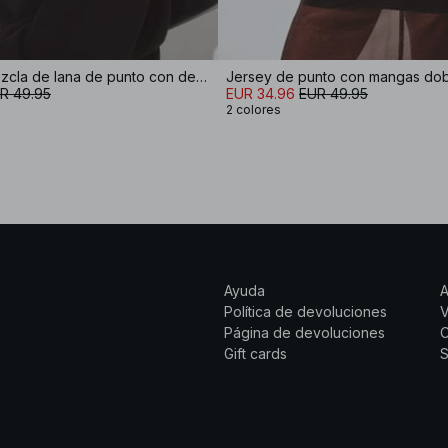
Jersey de mezcla de lana de punto con detalle de costura
Jersey de punto con mangas do
R 49.95
EUR 34.96
EUR 49.95
2 colores
Ayuda
Política de devoluciones
Página de devoluciones
C
Gift cards
S