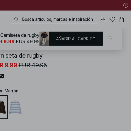
Camiseta de rugby
AÑADIR AL CARRITO
KD
/
Tops
/
Camisetas de manga larga
R 9.99
EUR 49.95
miseta de rugby
R 9.99
EUR 49.95
0%
or
:
Marrón