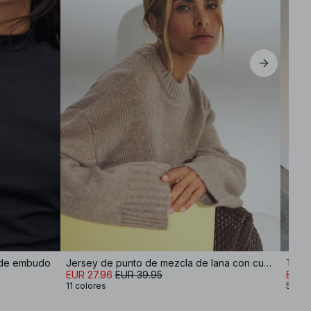
 de embudo
Jersey de punto de mezcla de lana con cuello redondo
Top 
EUR 27.96
EUR 39.95
EUR 
11 colores
5 col