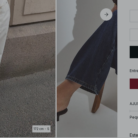
Entr
AJU
Peq
172 cm - S
Este