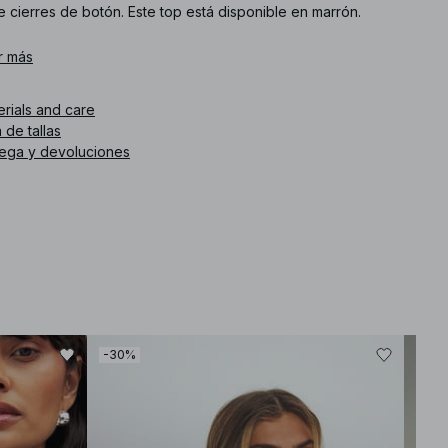
e cierres de botón. Este top está disponible en marrón.
. de artículo
r más
:
1100-011515-0017
erials and care
 de tallas
rega y devoluciones
-30%
-30