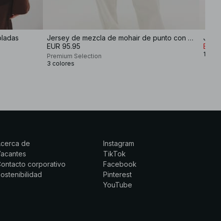
bladas
Jersey de mezcla de mohair de punto con cuello redondo
Jers
EUR 95.95
EUR 
12 col
Premium Selection
3 colores
Acerca de
Instagram
Vacantes
TikTok
ontacto corporativo
Facebook
ostenibilidad
Pinterest
YouTube