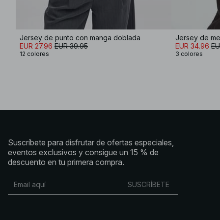
Jersey de punto con manga doblada
EUR 27.96
EUR 39.95
EUR 34.96
EU
12 colores
3 colores
Suscríbete para disfrutar de ofertas especiales,
eventos exclusivos y consigue un 15 % de
descuento en tu primera compra.
SUSCRÍBETE