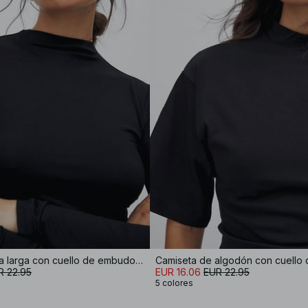
Top de manga larga con cuello de embudo Soft Line
Camiseta de algodón con cuello
R 22.95
EUR 16.06
EUR 22.95
5 colores