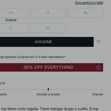
Encuentra tu talla
XS
S
M
Avisarme
L
XL
AVISADME
ega gratuita a España en 3-6 días laborables*
30% OFF EVERYTHING
STE
ueño
Acorde a la talla
Grande
 top tiene corte regular. Tiene mangas largas y cuello. El top