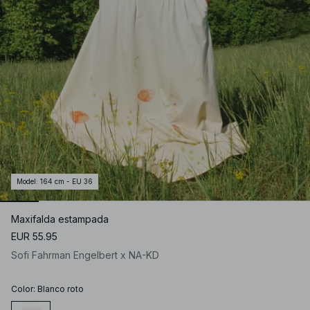
Model
:
164 cm - EU 36
Maxifalda estampada
EUR 55.95
Sofi Fahrman Engelbert x NA-KD
Color
:
Blanco roto