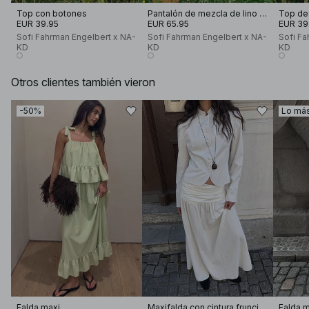
Top con botones
Pantalón de mezcla de lino con detalle de ganchillo
EUR 39.95
EUR 65.95
EUR 39
Sofi Fahrman Engelbert x NA-
Sofi Fahrman Engelbert x NA-
Sofi Fa
KD
KD
KD
Otros clientes también vieron
-50%
Lo má
Falda maxi
Maxifalda con cintura fruncida
Falda m