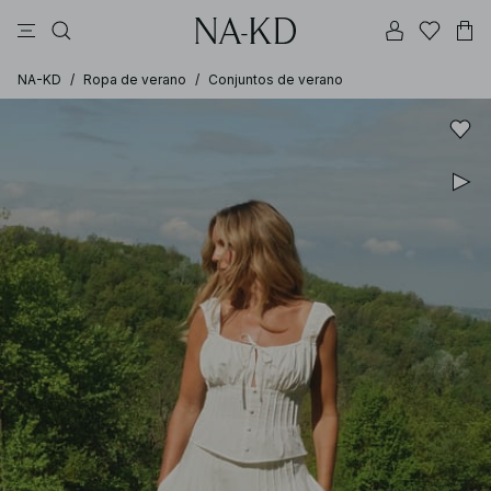
vestidos
pantalones
tops
tops ml
collar
NA-KD
/
Ropa de verano
/
Conjuntos de verano