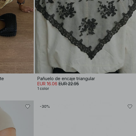
te
Pañuelo de encaje triangular
EUR 16.06
EUR 22.95
1 color
-30%