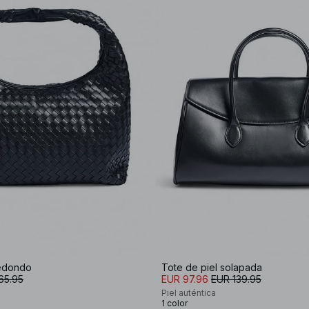
redondo
Tote de piel solapada
65.95
EUR 97.96
EUR 139.95
Piel auténtica
1 color