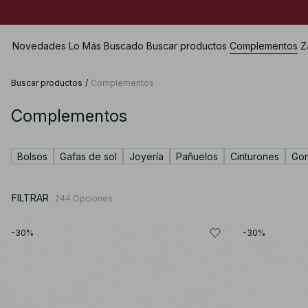
Novedades
Lo Más Buscado
Buscar productos
Complementos
Z
Buscar productos
/
Complementos
Complementos
Ver todo
Ver todo
Ver todo
Shorts
Vestidos
Bolsos
Zapatos planos
Bañadores
Bolsos
Gafas de sol
Joyería
Pañuelos
Cinturones
Gor
Tops
Joyería
Heels
Lencería
Jerséis
Gafas de sol
Zapatos de cuero
Dos piezas
FILTRAR
244
Opciones
Camisas & Blusas
Cinturones
Botas
Premium Selection
Abrigos & Chaquetas
Pañuelos
Próximamente
-30%
-30%
Americanas
Gorros & Guantes
Premios especiales
Pantalones
Accesorios para el pelo
Vaqueros
Guantes
Faldas