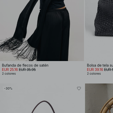
Bufanda de flecos de satén
Bolsa de tela s
EUR 25.16
EUR 35.95
EUR 39.16
EUR 
2 colores
2 colores
-30%