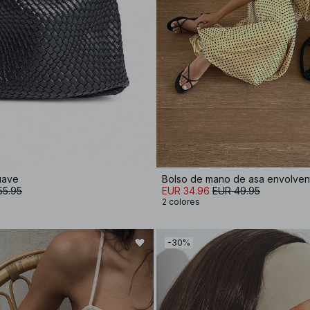
uave
Bolso de mano de asa envolven
55.95
EUR 34.96
EUR 49.95
2 colores
-30%