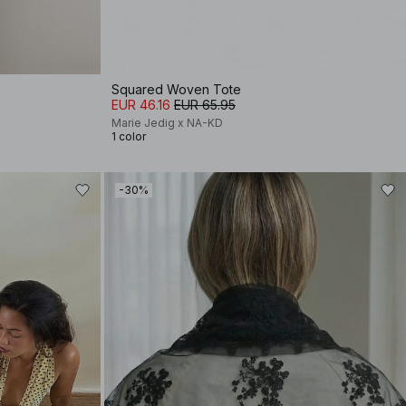
Squared Woven Tote
EUR 46.16
EUR 65.95
Marie Jedig x NA-KD
1 color
-30%