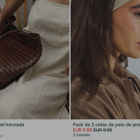
iel trenzada
Pack de 2 cintas de pelo de jer
EUR 6.96
EUR 9.95
2 colores
on