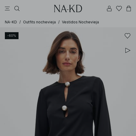
vestidos
pantalones
tops
tops ml
collar
NA-KD
/
Outfits nochevieja
/
Vestidos Nochevieja
-60%