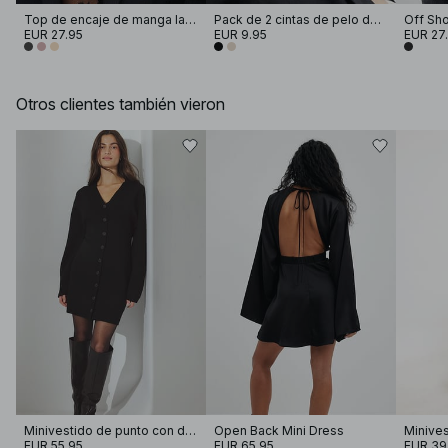
Top de encaje de manga larga
Pack de 2 cintas de pelo de jersey
EUR 27.95
EUR 9.95
EUR 27
Otros clientes también vieron
Minivestido de punto con diseño escultural
Open Back Mini Dress
Minives
EUR 55.95
EUR 65.95
EUR 39