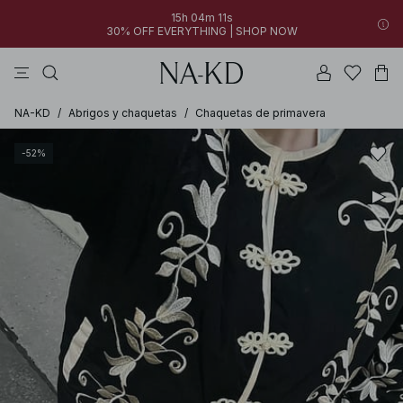
15h 04m 11s
30% OFF EVERYTHING | SHOP NOW
vestidos
pantalones
tops
collar
grises
NA-KD
/
Abrigos y chaquetas
/
Chaquetas de primavera
-52%