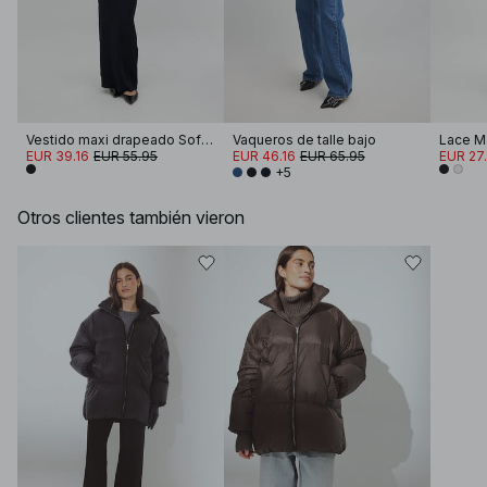
Vestido maxi drapeado Soft Line
Vaqueros de talle bajo
Lace Ma
EUR 39.16
EUR 55.95
EUR 46.16
EUR 65.95
EUR 27
+5
Otros clientes también vieron