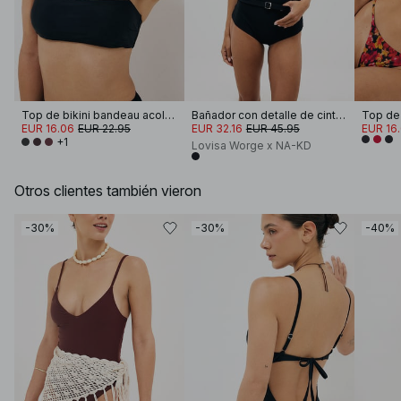
Top de bikini bandeau acolchado
Bañador con detalle de cinturón y espalda pronunciada
EUR 16.06
EUR 22.95
EUR 32.16
EUR 45.95
EUR 16
+1
Lovisa Worge x NA-KD
Otros clientes también vieron
-30%
-30%
-40%