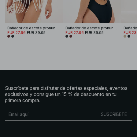
Bañador de escote pronunciado y espalda abierta
Bañador de escote pronunciado y espalda abierta
Bañado
EUR 27.96
EUR 39.95
EUR 27.96
EUR 39.95
EUR 23
Suscríbete para disfrutar de ofertas especiales, eventos
exclusivos y consigue un 15 % de descuento en tu
primera compra.
SUSCRÍBETE