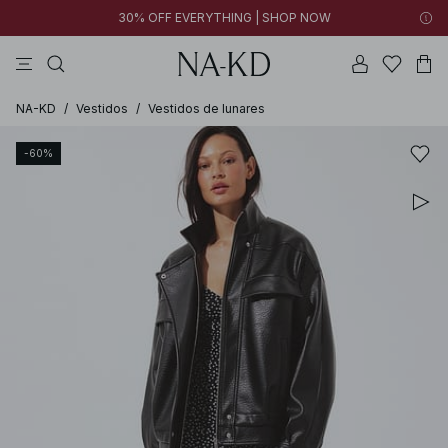
30% OFF EVERYTHING | SHOP NOW
vestidos
pantalones
tops
tops ml
collar
NA-KD
/
Vestidos
/
Vestidos de lunares
-60%