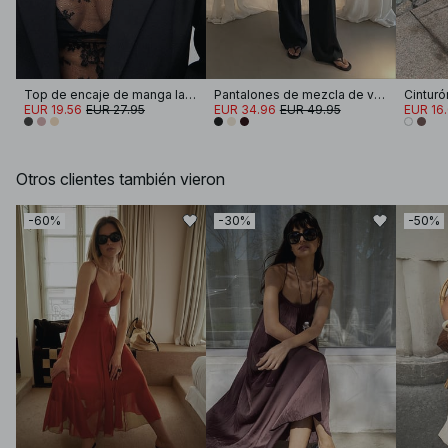
Top de encaje de manga larga
Pantalones de mezcla de viscosa anchos y de talle medio
Cinturó
EUR 19.56
EUR 27.95
EUR 34.96
EUR 49.95
EUR 16
Otros clientes también vieron
-60%
-30%
-50%