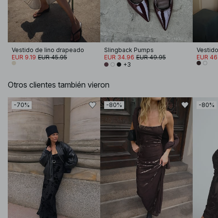
Vestido de lino drapeado
Slingback Pumps
EUR 9.19
EUR 45.95
EUR 34.96
EUR 49.95
EUR 46
+3
Otros clientes también vieron
-70%
-80%
-80%