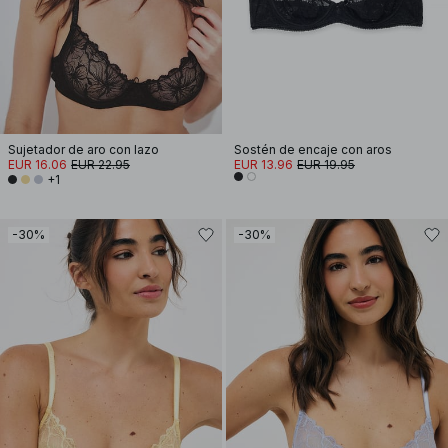
Sujetador de aro con lazo
Sostén de encaje con aros
EUR 16.06
EUR 22.95
EUR 13.96
EUR 19.95
+1
-30%
-30%