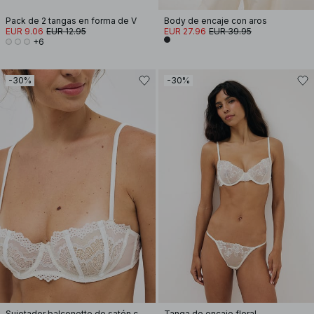
Pack de 2 tangas en forma de V
Body de encaje con aros
EUR 9.06
EUR 12.95
EUR 27.96
EUR 39.95
+6
-30%
-30%
Sujetador balconette de satén con volantes
Tanga de encaje floral