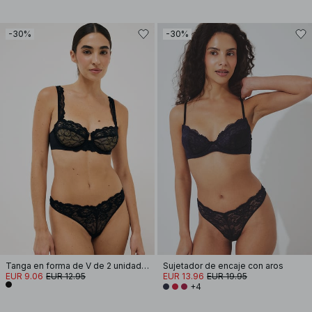
-30%
-30%
Tanga en forma de V de 2 unidades
Sujetador de encaje con aros
EUR 9.06
EUR 12.95
EUR 13.96
EUR 19.95
+4