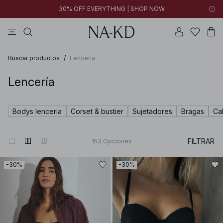
30% OFF EVERYTHING | SHOP NOW
formales
pantalones
tops
collar
marrones
Buscar productos
/
Lencería
Lencería
Bodys lenceria
Corset & bustier
Sujetadores
Bragas
Ca
FILTRAR
153
Opciones
-30%
-30%