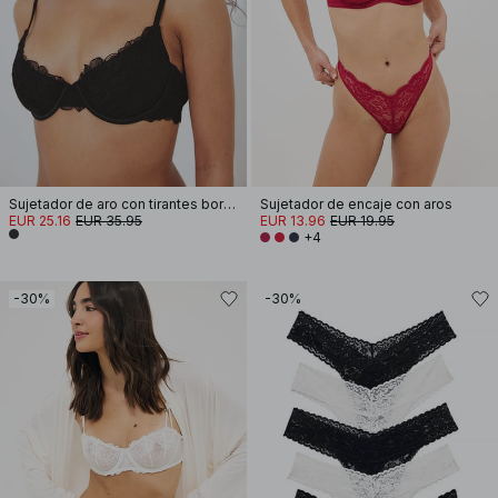
Sujetador de aro con tirantes bordados
Sujetador de encaje con aros
EUR 25.16
EUR 35.95
EUR 13.96
EUR 19.95
+4
-30%
-30%