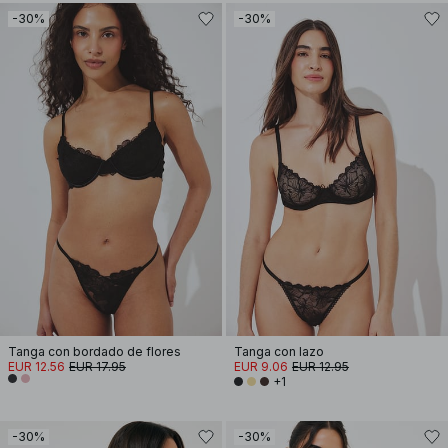
-30%
-30%
Tanga con bordado de flores
Tanga con lazo
EUR 12.56
EUR 17.95
EUR 9.06
EUR 12.95
+1
-30%
-30%