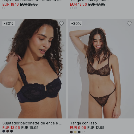
EUR 18.16
EUR 25.95
EUR 12.56
EUR 17.95
-30%
-30%
Sujetador balconette de encaje con tirantes anchos
Tanga con lazo
EUR 13.96
EUR 19.95
EUR 9.06
EUR 12.95
+1