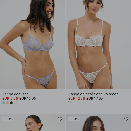
Tanga con lazo
Tanga de satén con volantes
EUR 9.06
EUR 12.95
EUR 12.56
EUR 17.95
+1
-30%
-30%