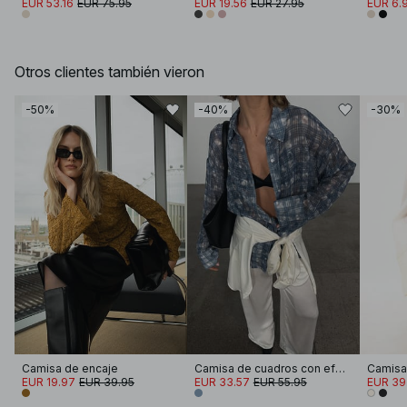
EUR 53.16
EUR 75.95
EUR 19.56
EUR 27.95
EUR 6.
Otros clientes también vieron
-50%
-40%
-30%
Camisa de encaje
Camisa de cuadros con efecto desgastado
EUR 19.97
EUR 39.95
EUR 33.57
EUR 55.95
EUR 39