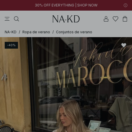
30% OFF EVERYTHING | SHOP NOW
vestidos
pantalones
tops
tops ml
collar
NA-KD
/
Ropa de verano
/
Conjuntos de verano
-40%