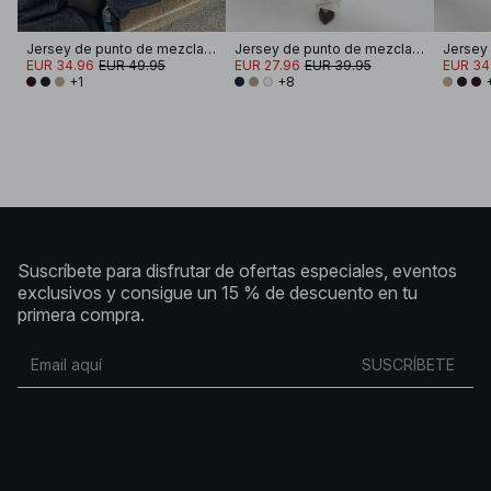
Jersey de punto de mezcla de lana con detalle de costura
Jersey de punto de mezcla de lana con cuello redondo
EUR 34.96
EUR 49.95
EUR 27.96
EUR 39.95
EUR 34
+1
+8
Suscríbete para disfrutar de ofertas especiales, eventos
exclusivos y consigue un 15 % de descuento en tu
primera compra.
SUSCRÍBETE