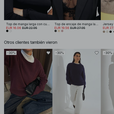
Top de manga larga con cuello de embudo Soft Line
Top de encaje de manga larga
EUR 16.06
EUR 22.95
EUR 19.56
EUR 27.95
EUR 27
Otros clientes también vieron
-30%
-30%
-30%