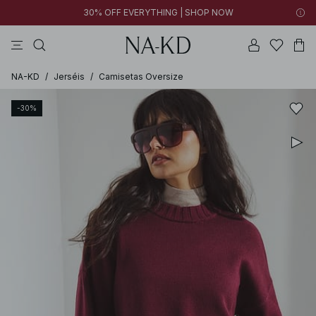
30% OFF EVERYTHING | SHOP NOW
vestidos
pantalones
tops
collar
negras
NA-KD
/
Jerséis
/
Camisetas Oversize
-30%