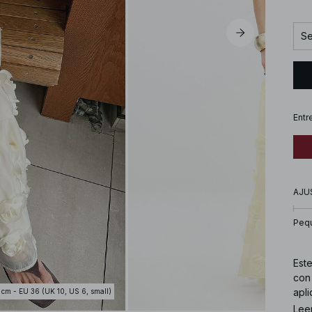
Se
Entr
AJU
Peq
Est
con 
apli
 cm - EU 36 (UK 10, US 6, small)
late
Lee