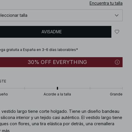
Encuentra tu talla
leccionar talla
AVISADME
ega gratuita a España en 3-6 días laborables*
30% OFF EVERYTHING
STE
ueño
Acorde a la talla
Grande
e vestido largo tiene corte holgado. Tiene un diseño bandeau
silicona interior y un tejido casi auténtico. El vestido largo tiene
ques con flores, una tira elástica por detrás, una cremallera
ral oculta y un forro. Este vestido largo está disponible en
r más