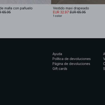
de malla con pañuelo
Vestido maxi drapeado
R 65.95
EUR 32.97
EUR 65.95
1 color
Ayuda
Política de devoluciones
Página de devoluciones
C
Gift cards
S