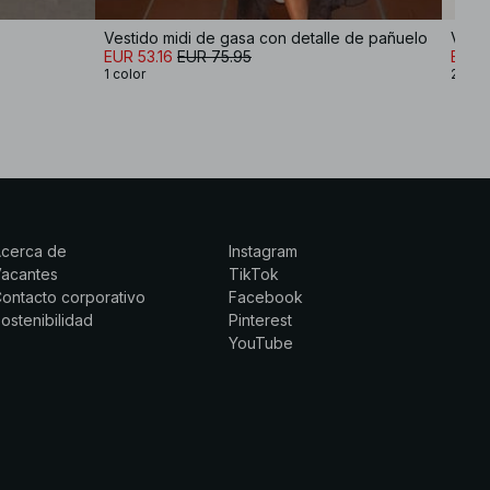
Vestido midi de gasa con detalle de pañuelo
Vesti
EUR 53.16
EUR 75.95
EUR 3
1 color
2 col
Acerca de
Instagram
Vacantes
TikTok
ontacto corporativo
Facebook
ostenibilidad
Pinterest
YouTube