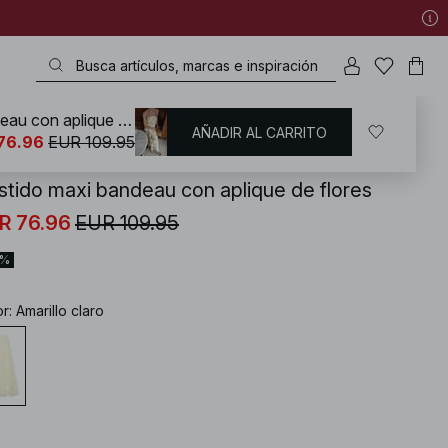
Vestido maxi bandeau con aplique de flores
AÑADIR AL CARRITO
KD
/
Vestidos
/
Vestidos palabra de honor
76.96
EUR 109.95
stido maxi bandeau con aplique de flores
R 76.96
EUR 109.95
0%
or
:
Amarillo claro