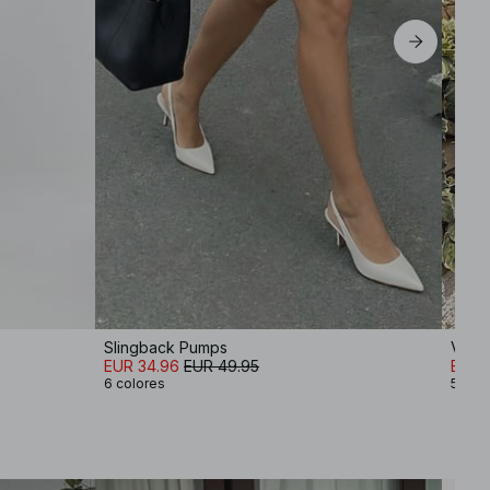
Slingback Pumps
Vesti
EUR 34.96
EUR 49.95
EUR 
6 colores
5 col