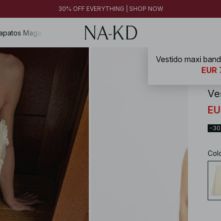
30% OFF EVERYTHING | SHOP NOW
apatos
Magazine
NA-
EUR 
Ve
EU
-3
Col