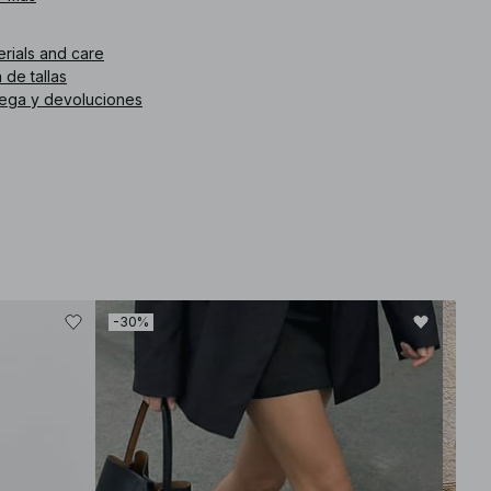
illo claro.
erials and care
. de artículo
:
1100-011132-0404
 de tallas
rega y devoluciones
-30%
-50