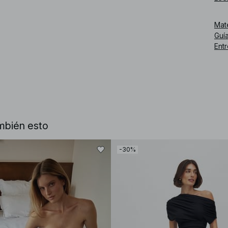
amar
Mat
Núm
Guía
Ent
mbién esto
-30%