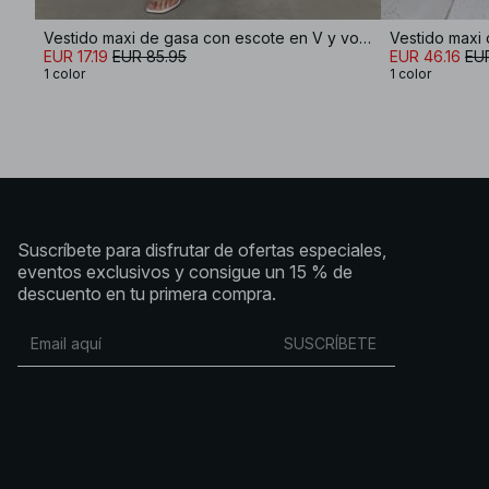
Vestido maxi de gasa con escote en V y volumen
Vestido maxi 
EUR 17.19
EUR 85.95
EUR 46.16
EU
1 color
1 color
Suscríbete para disfrutar de ofertas especiales,
eventos exclusivos y consigue un 15 % de
descuento en tu primera compra.
SUSCRÍBETE