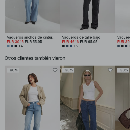
Vaqueros anchos de cintura alta
Vaqueros de talle bajo
EUR 39.16
EUR 55.95
EUR 46.16
EUR 65.95
EUR 39
+4
+5
Otros clientes también vieron
-80%
-30%
-30%