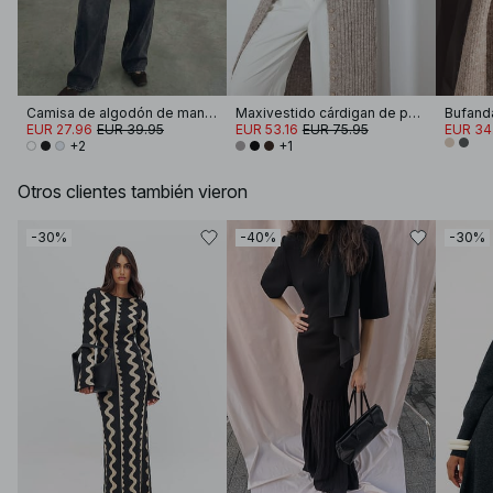
Camisa de algodón de manga ancha
Maxivestido cárdigan de punto de mezcla de lana
EUR 27.96
EUR 39.95
EUR 53.16
EUR 75.95
EUR 34
+2
+1
Otros clientes también vieron
-30%
-40%
-30%