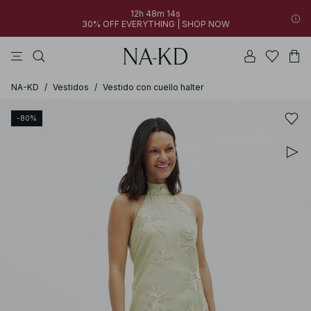
12h 48m 14s
30% OFF EVERYTHING | SHOP NOW
vestidos
pantalones
tops
azules
collar
NA-KD
/
Vestidos
/
Vestido con cuello halter
-80%