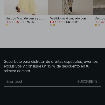
Vestido Maxi de Jersey con Cuello Halter
Vestido maxi cruzado con detalle de espalda halter
EUR 53.16
EUR 75.95
EUR 67.16
EUR 95.95
EUR 47
Suscríbete para disfrutar de ofertas especiales, eventos
exclusivos y consigue un 15 % de descuento en tu
primera compra.
SUSCRÍBETE