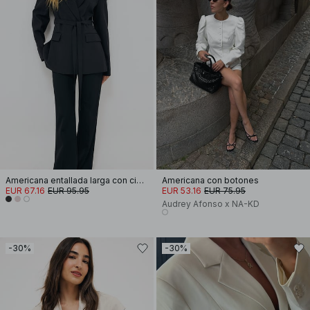
Americana entallada larga con cinturón
Americana con botones
EUR 67.16
EUR 95.95
EUR 53.16
EUR 75.95
Audrey Afonso x NA-KD
-30%
-30%