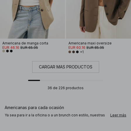
Americana de manga corta
Americana maxi oversize
EUR 46.16
EUR 65.95
EUR 60.16
EUR 85.95
+1
CARGAR MÁS PRODUCTOS
36 de 226 productos
Americanas para cada ocasión
Ya sea para ir a la oficina o a un brunch con estilo, nuestras
Leer más
americanas cortas u oversize añaden sofisticación
instantánea a tu look. Nuestra colección combina moda
actual con siluetas favorecedoras: chalecos de traje,