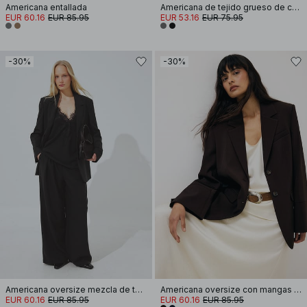
Americana entallada
Americana de tejido grueso de corte regular
EUR 60.16
EUR 85.95
EUR 53.16
EUR 75.95
-30%
-30%
Americana oversize mezcla de tejido
Americana oversize con mangas anchas
EUR 60.16
EUR 85.95
EUR 60.16
EUR 85.95