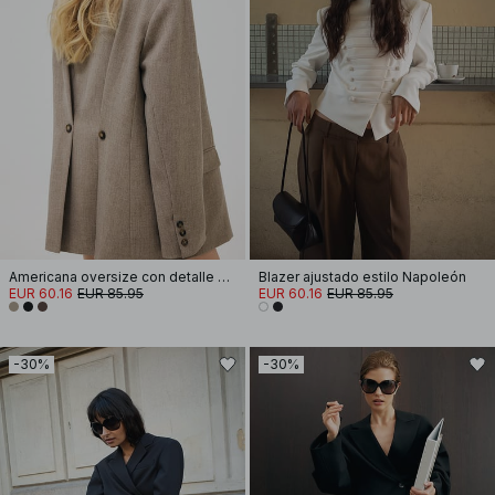
Americana oversize con detalle de botones en la espalda
Blazer ajustado estilo Napoleón
EUR 60.16
EUR 85.95
EUR 60.16
EUR 85.95
-30%
-30%