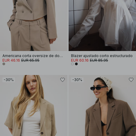
Americana corta oversize de doble botonadura
Blazer ajustado corto estructurado
EUR 46.16
EUR 65.95
EUR 60.16
EUR 85.95
-30%
-30%