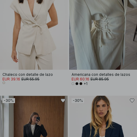
Chaleco con detalle de lazo
Americana con detalles de lazos
EUR 39.16
EUR 55.95
EUR 60.16
EUR 85.95
+1
-30%
-30%