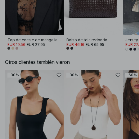
Top de encaje de manga larga
Bolso de tela redondo
EUR 19.56
EUR 27.95
EUR 46.16
EUR 65.95
EUR 27
Otros clientes también vieron
-30%
-30%
-60%