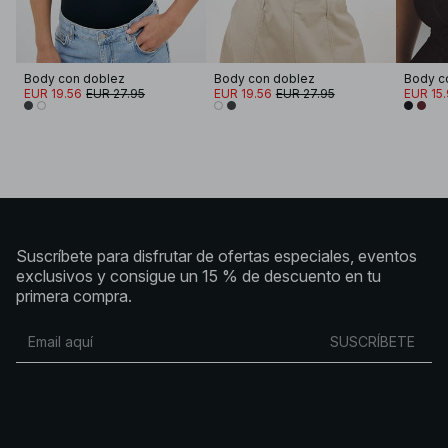
Body con doblez
Body con doblez
Body c
EUR 19.56
EUR 27.95
EUR 19.56
EUR 27.95
EUR 15
Suscríbete para disfrutar de ofertas especiales, eventos
exclusivos y consigue un 15 % de descuento en tu
primera compra.
SUSCRÍBETE