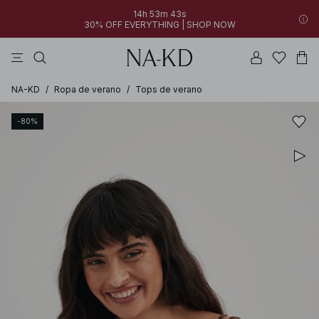
14h 53m 43s
30% OFF EVERYTHING | SHOP NOW
vestidos
pantalones
tops
collar
grises
NA-KD
/
Ropa de verano
/
Tops de verano
-80%