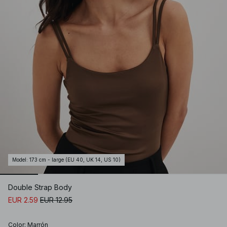
Model
:
173 cm - large (EU 40, UK 14, US 10)
Double Strap Body
EUR 2.59
EUR 12.95
Color
:
Marrón