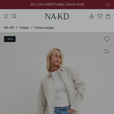
30% OFF EVERYTHING | SHOP NOW
vestidos
pantalones
tops
collar
negras
NA-KD
/
Faldas
/
Faldas largas
-80%