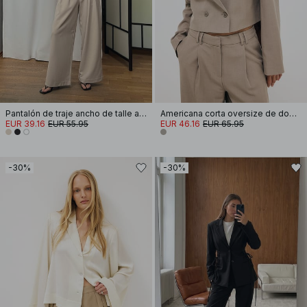
Pantalón de traje ancho de talle alto
Americana corta oversize de doble botonadura
EUR 39.16
EUR 55.95
EUR 46.16
EUR 65.95
-30%
-30%