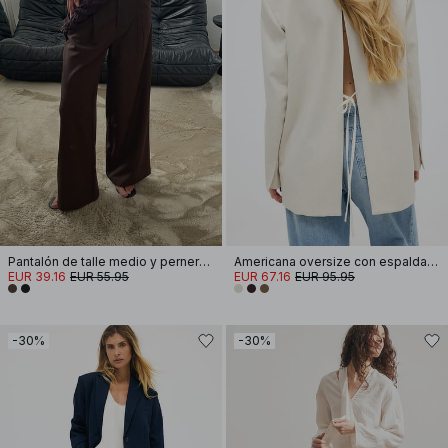
Pantalón de talle medio y pernera ancha
Americana oversize con espalda abierta
EUR 39.16
EUR 55.95
EUR 67.16
EUR 95.95
-30%
-30%