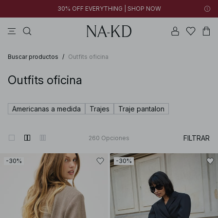
30% OFF EVERYTHING | SHOP NOW
vestidos
pantalones
tops ml
collar
negras
Buscar productos
/
Outfits oficina
Outfits oficina
Americanas a medida
Trajes
Traje pantalon
FILTRAR
260
Opciones
-30%
-30%