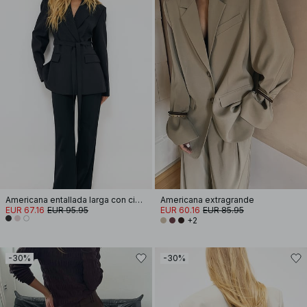
Americana entallada larga con cinturón
Americana extragrande
EUR 67.16
EUR 95.95
EUR 60.16
EUR 85.95
+2
-30%
-30%