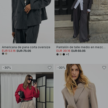
Americana de pana corta oversize
Pantalón de talle medio en mezcla de tejidos
EUR 53.16
EUR 75.95
EUR 39.16
EUR 55.95
+1
-30%
-30%