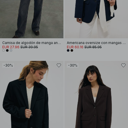
Camisa de algodón de manga ancha
Americana oversize con mangas anchas
EUR 27.96
EUR 39.95
EUR 60.16
EUR 85.95
-30%
-30%