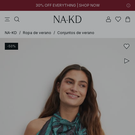
30% OFF EVERYTHING | SHOP NOW
vestidos
pantalones
tops
collar
negras
NA-KD
/
Ropa de verano
/
Conjuntos de verano
-50%