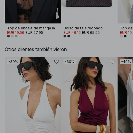
Top de encaje de manga larga
Bolso de tela redondo
EUR 19.56
EUR 27.95
EUR 46.16
EUR 65.95
EUR 19
Otros clientes también vieron
-30%
-30%
-40%