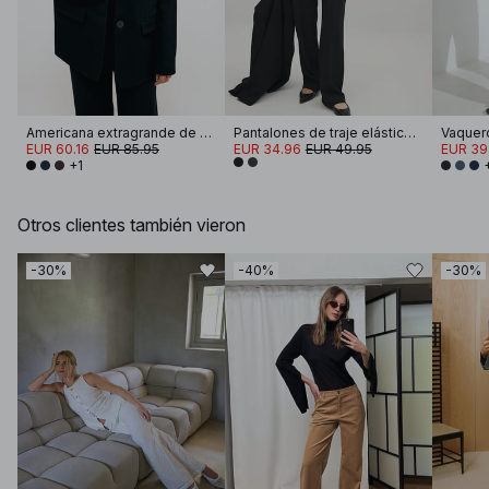
Americana extragrande de sarga
Pantalones de traje elásticos de pierna recta
EUR 60.16
EUR 85.95
EUR 34.96
EUR 49.95
EUR 39
+1
Otros clientes también vieron
-30%
-40%
-30%