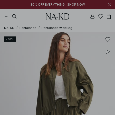
30% OFF EVERYTHING | SHOP NOW
vestidos
pantalones
tops
collar
negras
NA-KD
/
Pantalones
/
Pantalones wide leg
-80%