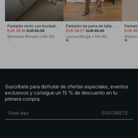
Pantalón recto con bordado inglés
Pantalón de pana de talle medio
Pantaló
EUR 39.16
EUR 55.95
EUR 39.57
EUR 65.95
EUR 46
Michaela Wissén x NA-KD
Lovisa Worge x NA-KD
Alexia
Suscríbete para disfrutar de ofertas especiales, eventos
exclusivos y consigue un 15 % de descuento en tu
primera compra.
SUSCRÍBETE