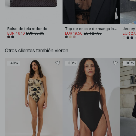
Bolso de tela redondo
Top de encaje de manga larga
EUR 46.16
EUR 65.95
EUR 19.56
EUR 27.95
EUR 27
Otros clientes también vieron
-40%
-30%
-30%