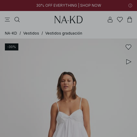
30% OFF EVERYTHING | SHOP NOW
vestidos
pantalones
tops
collar
negras
NA-KD
/
Vestidos
/
Vestidos graduación
-30%