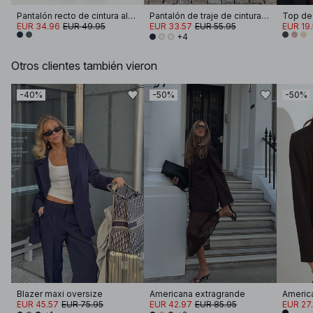
Pantalón recto de cintura alta en melange
Pantalón de traje de cintura alta y pierna ancha
EUR 34.96
EUR 49.95
EUR 33.57
EUR 55.95
EUR 19
+4
Otros clientes también vieron
-40%
-50%
-50%
Blazer maxi oversize
Americana extragrande
Americ
EUR 45.57
EUR 75.95
EUR 42.97
EUR 85.95
EUR 27