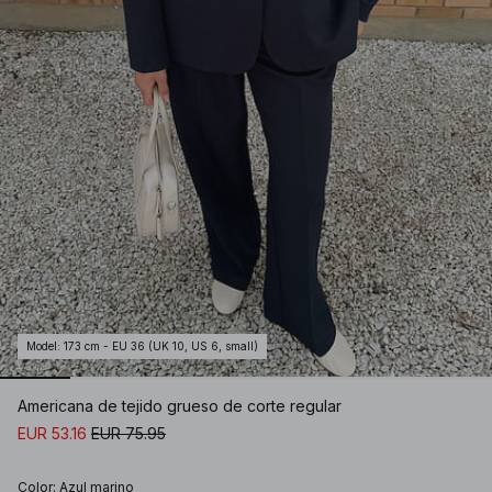
Model
:
173 cm - EU 36 (UK 10, US 6, small)
Americana de tejido grueso de corte regular
EUR 53.16
EUR 75.95
Color
:
Azul marino