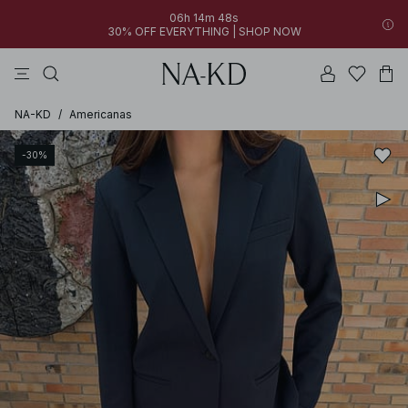
06h 14m 48s
30% OFF EVERYTHING | SHOP NOW
vestidos
pantalones
tops
perla
collar
NA-KD
/
Americanas
-30%