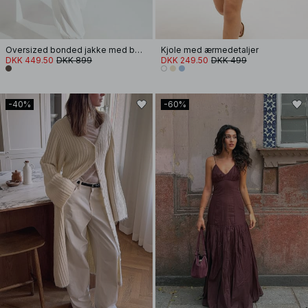
Oversized bonded jakke med bælte
Kjole med ærmedetaljer
DKK 449.50
DKK 899
DKK 249.50
DKK 499
-40%
-60%