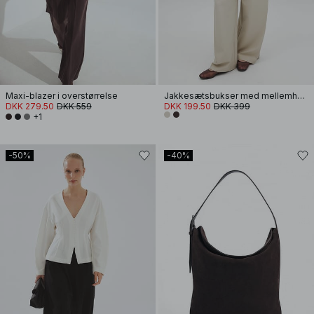
Maxi-blazer i overstørrelse
Jakkesætsbukser med mellemhøj talje
DKK 279.50
DKK 559
DKK 199.50
DKK 399
+1
-50%
-40%