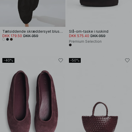
Tætsiddende skræddersyet bluse med knapper foran
Slå-om-taske i ruskind
DKK 179.50
DKK 359
DKK 575.40
DKK 959
Premium Selection
-40%
-50%