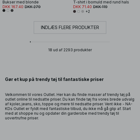
Bukser med blonde
T-shirt i bomuld med rund hals
DKK 167.40
DKK 279
DKK 71.40
DKK 119
+2
INDLÆS FLERE PRODUKTER
18 ud af 2293 produkter
Gør et kup på trendy tøj til fantastiske priser
Velkommen til vores Outlet. Her kan du finde masser af trendy tøj på
outlet online til nedsatte priser. Du kan finde tøj fra vores brede udvalg
af kjoler, jeans, sko, toppe og mere til nedsatte priser. Vent ikke - NA-
KDs Outlet er fyldt med fantastiske tilbud, du ikke må gå glip af. Start
med at shoppe nu og opdater din garderobe med trendy tøj til
uovertrufne priser.