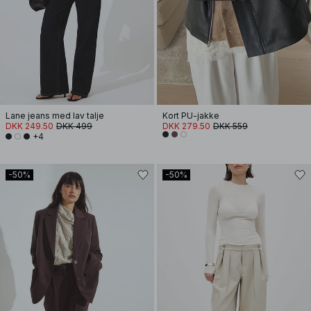
Lane jeans med lav talje
Kort PU-jakke
DKK 249.50
DKK 499
DKK 279.50
DKK 559
+4
-50%
-50%