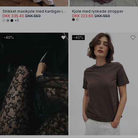
Strikket maxikjole med kardigan i uldblanding
Kjole med rynkede stropper
DKK 335.40
DKK 559
DKK 223.60
DKK 559
+1
-40%
-40%