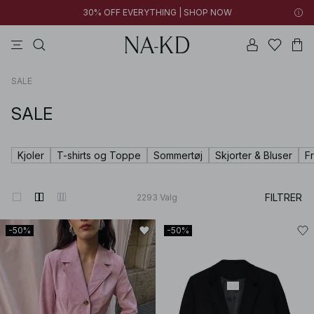
30% OFF EVERYTHING | SHOP NOW
langærmede toppe
toppe
bukser
kjoler
brune
SALE
SALE
Kjoler
T-shirts og Toppe
Sommertøj
Skjorter & Bluser
F
FILTRER
2293
Valg
-50%
-50%