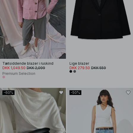
Tætsiddende blazer i ruskind
Lige blazer
DKK 1,049.50
DKK 2,099
DKK 279.50
DKK 559
Premium Selection
-60%
-50%