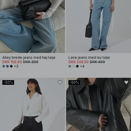
Alley brede jeans med høj talje
Lane jeans med lav talje
DKK 159.60
DKK 399
DKK 249.50
DKK 499
+3
+4
-50%
-50%