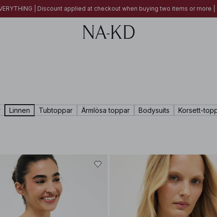
ERYTHING | Discount applied at checkout when buying two items or more
r
Linnen
Tubtoppar
Ärmlösa toppar
Bodysuits
Korsett-top