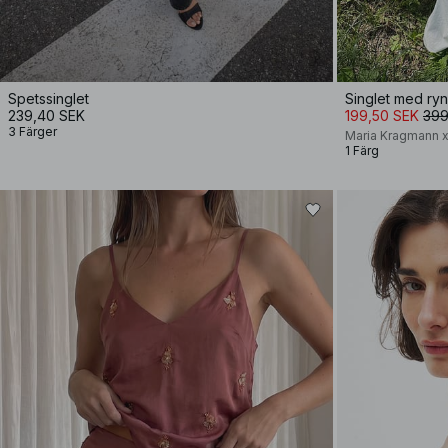
Spetssinglet
Singlet med ryn
239,40 SEK
199,50 SEK
399
3 Färger
Maria Kragmann 
1 Färg