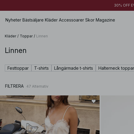
30% OFF EV
Nyheter
Bästsäljare
Kläder
Accessoarer
Skor
Magazine
Kläder
/
Toppar
/
Linnen
Linnen
Visa alla
Visa alla
Visa alla
Shorts
Klänningar
Väskor
Lågskor
Badkläder
Festtoppar
T-shirts
Långärmade t-shirts
Halterneck toppa
Toppar
Smycken
Högklackade skor
Underkläder
Tröjor
Solglasögon
Läderskor
Sets
FILTRERA
47
Alternativ
Skjortor & Blusar
Bälten & skärp
Boots
Premium Selection
Kappor & Jackor
Sjalar & Halsdukar
Kommer snart
Blazers
Hattar & Kepsar
Specialpriser
Byxor
Håraccessoarer
Jeans
Handskar
Kjolar