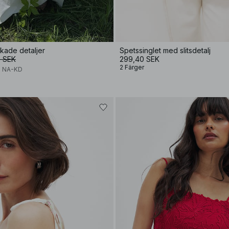
kade detaljer
Spetssinglet med slitsdetalj
 SEK
299,40 SEK
2 Färger
x NA-KD