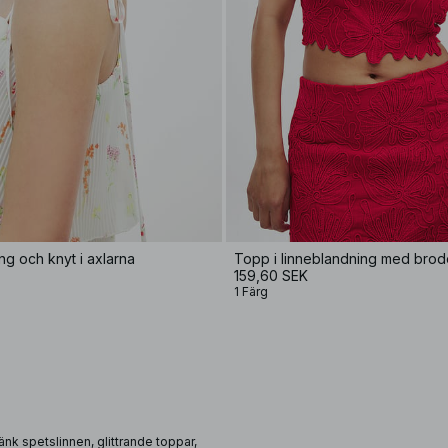
g och knyt i axlarna
Topp i linneblandning med brode
159,60 SEK
1 Färg
Tänk spetslinnen, glittrande toppar,