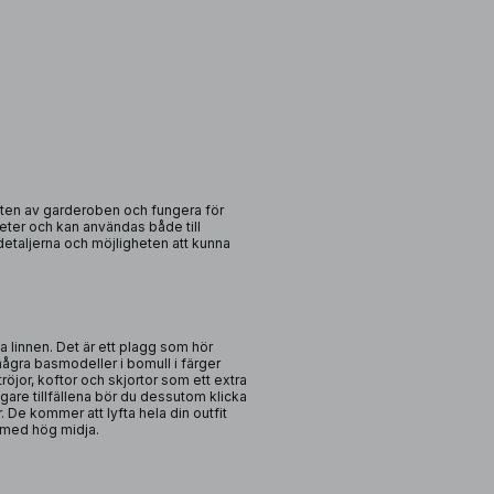
sten av garderoben och fungera för
gheter och kan användas både till
 detaljerna och möjligheten att kunna
 linnen. Det är ett plagg som hör
 några basmodeller i bomull i färger
öjor, koftor och skjortor som ett extra
igare tillfällena bör du dessutom klicka
 De kommer att lyfta hela din outfit
 med hög midja.