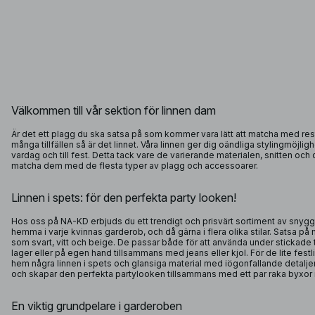
Välkommen till vår sektion för linnen dam
Är det ett plagg du ska satsa på som kommer vara lätt att matcha med re
många tillfällen så är det linnet. Våra linnen ger dig oändliga stylingmöjli
vardag och till fest. Detta tack vare de varierande materialen, snitten och
matcha dem med de flesta typer av plagg och accessoarer.
Linnen i spets: för den perfekta party looken!
Hos oss på NA-KD erbjuds du ett trendigt och prisvärt sortiment av snygga
hemma i varje kvinnas garderob, och då gärna i flera olika stilar. Satsa på
som svart, vitt och beige. De passar både för att använda under stickade tr
lager eller på egen hand tillsammans med jeans eller kjol. För de lite festl
hem några linnen i spets och glansiga material med iögonfallande detaljer.
och skapar den perfekta partylooken tillsammans med ett par raka byxor
En viktig grundpelare i garderoben