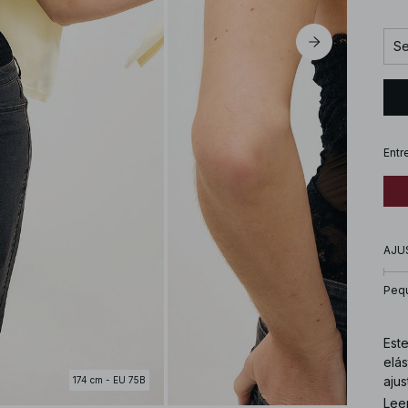
Se
Entr
AJU
Peq
Este
elás
ajus
174 cm - EU 75B
abaj
Lee