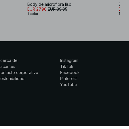
Body de microfibra liso
Body
EUR 27.96
EUR 39.95
EUR 
1 color
1 colo
Acerca de
Instagram
Vacantes
TikTok
ontacto corporativo
Facebook
ostenibilidad
Pinterest
YouTube