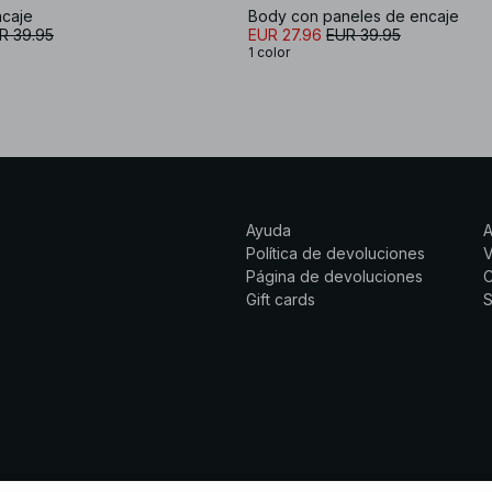
caje
Body con paneles de encaje
R 39.95
EUR 27.96
EUR 39.95
1 color
Ayuda
Política de devoluciones
Página de devoluciones
C
Gift cards
S