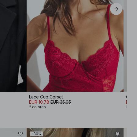
Lace Cup Corset
Open
EUR 10.78
EUR 35.95
EUR 1
2 colores
2 col
-30%
-30