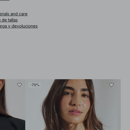
. de artículo
:
1100-012503-0002
erials and care
 de tallas
rega y devoluciones
-70%
-80