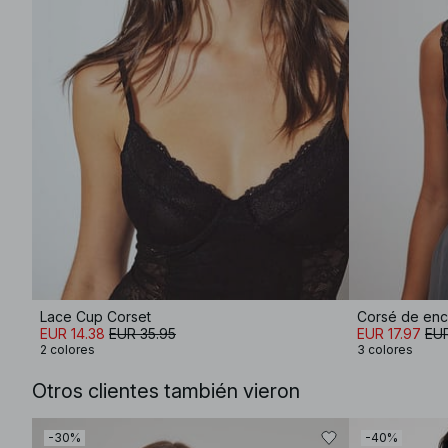
Lace Cup Corset
Corsé de enca
EUR 14.38
EUR 35.95
EUR 17.97
EUR
2 colores
3 colores
Otros clientes también vieron
-30%
-40%