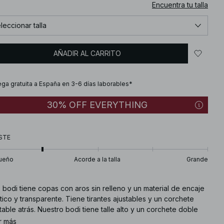
Encuentra tu talla
leccionar talla
AÑADIR AL CARRITO
ega gratuita a España en 3-6 días laborables*
30% OFF EVERYTHING
STE
ueño
Acorde a la talla
Grande
 bodi tiene copas con aros sin relleno y un material de encaje
tico y transparente. Tiene tirantes ajustables y un corchete
table atrás. Nuestro bodi tiene talle alto y un corchete doble
o. Este bodi está disponible en negro.
r más