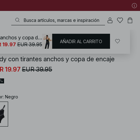
Body con tirantes anchos y copa de encaje
AÑADIR AL CARRITO
KD
/
Lencería
/
Bodys lenceria
 19.97
EUR 39.95
dy con tirantes anchos y copa de encaje
R 19.97
EUR 39.95
0%
or
:
Negro