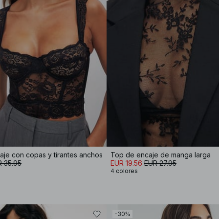
je con copas y tirantes anchos
Top de encaje de manga larga
 35.95
EUR 19.56
EUR 27.95
4 colores
-30%