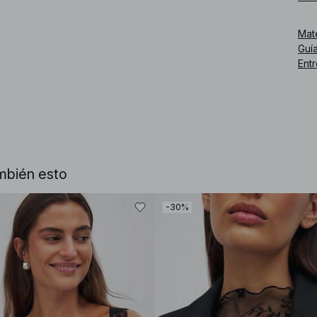
Núm
Mat
Guía
Ent
mbién esto
-30%