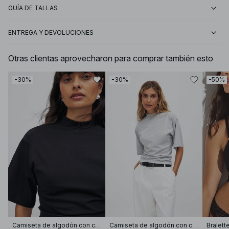
GUÍA DE TALLAS
ENTREGA Y DEVOLUCIONES
Otras clientas aprovecharon para comprar también esto
-30%
-30%
-50%
Camiseta de algodón con cuello de embudo
Camiseta de algodón con cuello de embudo
Bralett