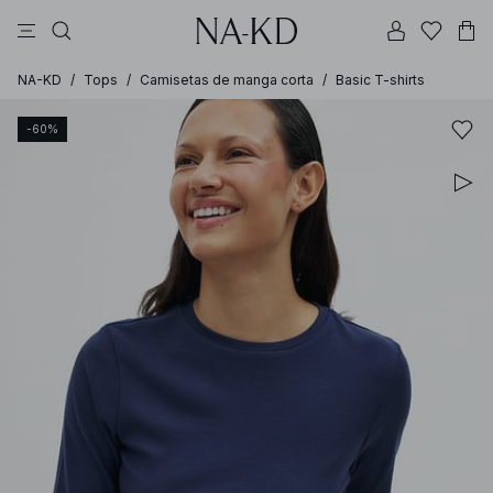
vestidos
pantalones
tops
tops ml
collar
NA-KD
/
Tops
/
Camisetas de manga corta
/
Basic T-shirts
-60%