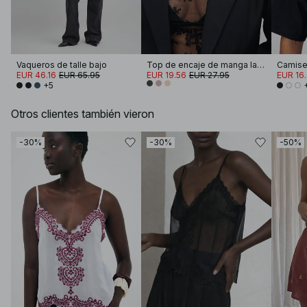
Vaqueros de talle bajo
Top de encaje de manga larga
EUR 46.16
EUR 65.95
EUR 19.56
EUR 27.95
EUR 16
+5
Otros clientes también vieron
-30%
-30%
-50%