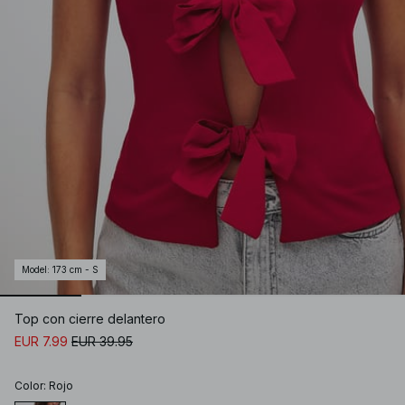
Model
:
173 cm - S
Top con cierre delantero
EUR 7.99
EUR 39.95
Color
:
Rojo