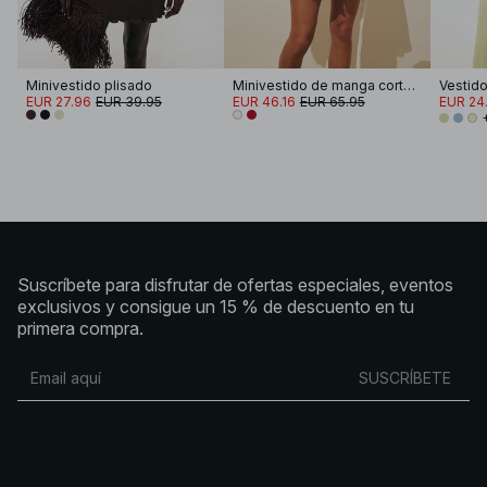
Minivestido plisado
Minivestido de manga corta con cintura atada
Vestido
EUR 27.96
EUR 39.95
EUR 46.16
EUR 65.95
EUR 24
Suscríbete para disfrutar de ofertas especiales, eventos
exclusivos y consigue un 15 % de descuento en tu
primera compra.
SUSCRÍBETE