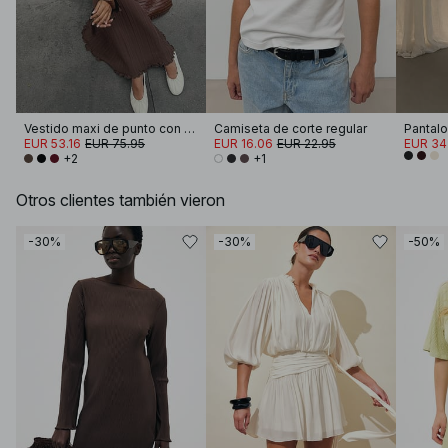
Vestido maxi de punto con volantes y cuello redondo
Camiseta de corte regular
EUR 53.16
EUR 75.95
EUR 16.06
EUR 22.95
EUR 34
+2
+1
Otros clientes también vieron
-30%
-30%
-50%