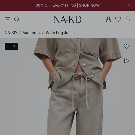
30% OFF EVERYTHING | SHOP NOW
vestidos
pantalones
tops
tops ml
collar
NA-KD
/
Vaqueros
/
Wide Leg Jeans
-30%