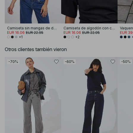
Camiseta sin mangas de doble pliegue
Camiseta de algodón con cuello de embudo
EUR 16.06
EUR 22.95
EUR 16.06
EUR 22.95
EUR 39
+1
+2
Otros clientes también vieron
-70%
-60%
-50%