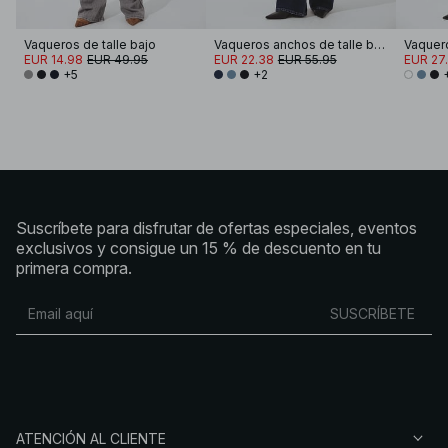
Vaqueros de talle bajo
Vaqueros anchos de talle bajo de Studio
EUR 14.98
EUR 49.95
EUR 22.38
EUR 55.95
EUR 27
+5
+2
Suscríbete para disfrutar de ofertas especiales, eventos
exclusivos y consigue un 15 % de descuento en tu
primera compra.
SUSCRÍBETE
ATENCIÓN AL CLIENTE