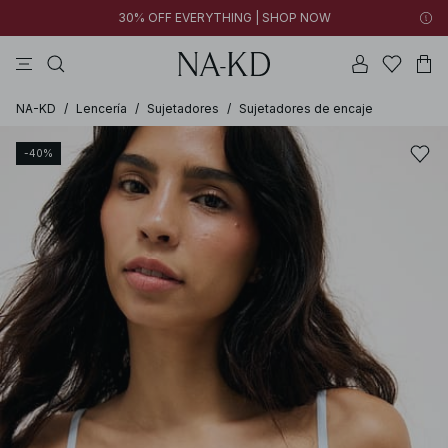
30% OFF EVERYTHING | SHOP NOW
vestidos
pantalones
tops
tops ml
collar
NA-KD
/
Lencería
/
Sujetadores
/
Sujetadores de encaje
-40%