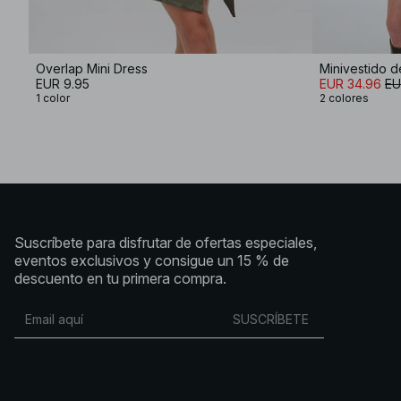
Overlap Mini Dress
Minivestido d
EUR 9.95
EUR 34.96
EU
1 color
2 colores
Suscríbete para disfrutar de ofertas especiales,
eventos exclusivos y consigue un 15 % de
descuento en tu primera compra.
SUSCRÍBETE