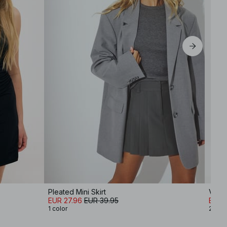
Pleated Mini Skirt
EUR 27.96
EUR 39.95
EUR 
1 color
2 col