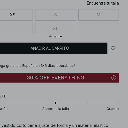
Encuentra tu talla
XS
S
M
L
XL
Avisarme
AÑADIR AL CARRITO
ega gratuita a España en 3-6 días laborables*
30% OFF EVERYTHING
STE
ueño
Acorde a la talla
Grande
 vestido corto tiene ajuste de forma y un material elástico