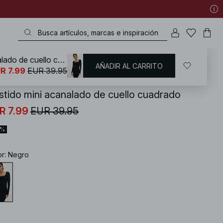
Vestido mini acanalado de cuello cuadrado
AÑADIR AL CARRITO
KD
/
Vestidos
/
Vestidos jersey
R 7.99
EUR 39.95
stido mini acanalado de cuello cuadrado
R 7.99
EUR 39.95
0%
or
:
Negro