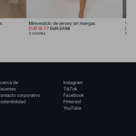
as
Minivestido de jersey sin mangas
Vesti
EUR 16.77
EUR 27.95
EUR 3
2 colores
1 colo
Acerca de
Instagram
Vacantes
TikTok
ontacto corporativo
Facebook
ostenibilidad
Pinterest
YouTube