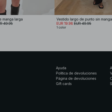
e manga larga
Vestido largo de punto sin mang
R 49.95
EUR 19.98
EUR 49.95
1 color
Ayuda
Política de devoluciones
Página de devoluciones
C
Gift cards
S