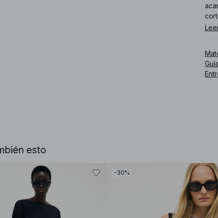
aca
cort
Lee
Núm
Mat
Guía
Ent
mbién esto
-30%