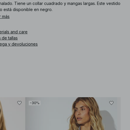
nalado. Tiene un collar cuadrado y mangas largas. Este vestido
o está disponible en negro.
r más
. de artículo
:
1100-010378-0002
erials and care
 de tallas
rega y devoluciones
-30%
-30