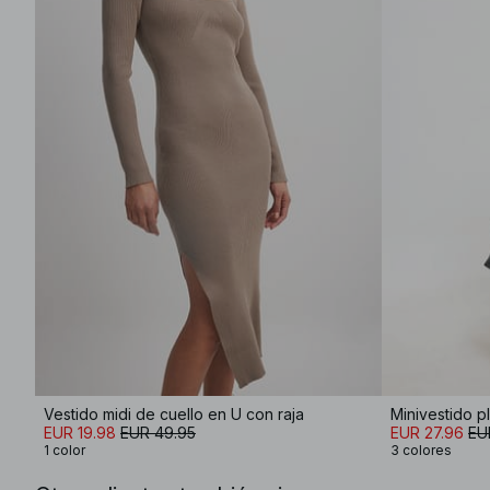
Vestido midi de cuello en U con raja
Minivestido p
EUR 19.98
EUR 49.95
EUR 27.96
EU
1 color
3 colores