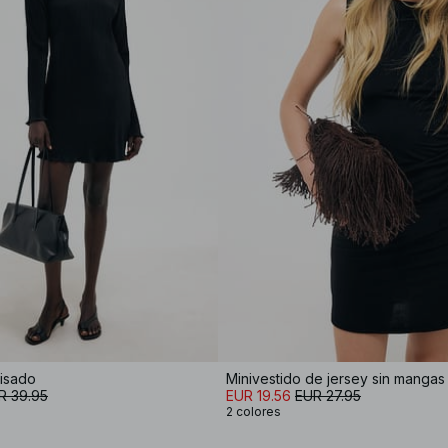
lisado
Minivestido de jersey sin mangas
R 39.95
EUR 19.56
EUR 27.95
2 colores