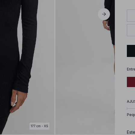
Entr
AJU
Peq
177 cm - XS
Este