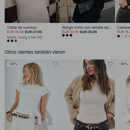
Collar de cuentas
Abrigo corto con detalle de bufanda
Camiset
EUR 19.56
EUR 27.95
EUR 53.16
EUR 75.95
EUR 16
Marie Jedig x NA-KD
Otros clientes también vieron
-30%
-30%