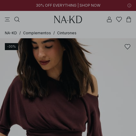
30% OFF EVERYTHING | SHOP NOW
vestidos
tops
pantalones
collar
negras
NA-KD
/
Complementos
/
Cinturones
-30%