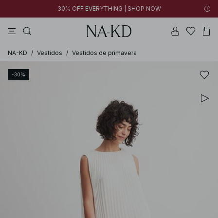
30% OFF EVERYTHING | SHOP NOW
vestidos
pantalones
tops ml
collar
negras
NA-KD
/
Vestidos
/
Vestidos de primavera
-30%