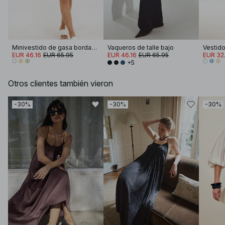
Minivestido de gasa bordada de manga larga
Vaqueros de talle bajo
EUR 46.16
EUR 65.95
EUR 46.16
EUR 65.95
EUR 32
+5
Otros clientes también vieron
-30%
-30%
-30%