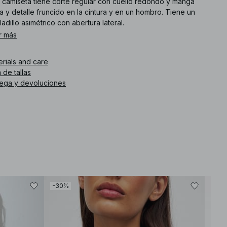
a camiseta tiene corte regular con cuello redondo y manga
a y detalle fruncido en la cintura y en un hombro. Tiene un
adillo asimétrico con abertura lateral.
r más
. de artículo
:
1100-013284-0260
erials and care
 de tallas
rega y devoluciones
-30%
-30