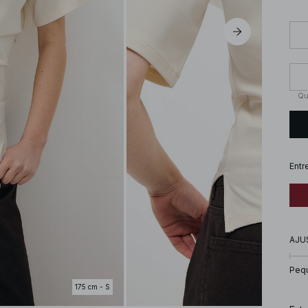
Qu
Entr
AJU
Peq
175 cm - S