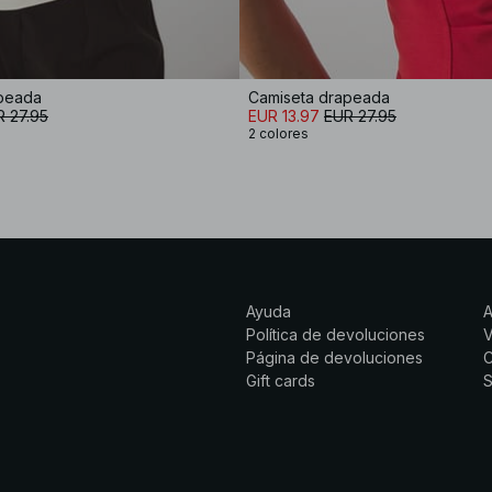
apeada
Camiseta drapeada
 27.95
EUR 13.97
EUR 27.95
2 colores
Ayuda
Política de devoluciones
Página de devoluciones
C
Gift cards
S