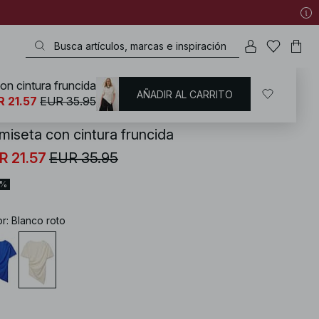
on cintura fruncida
AÑADIR AL CARRITO
KD
/
Tops
/
Ruched Tops
R 21.57
EUR 35.95
miseta con cintura fruncida
R 21.57
EUR 35.95
0%
or
:
Blanco roto