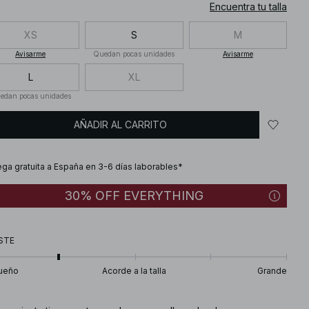
Encuentra tu talla
XS
S
M
Avisarme
Quedan pocas unidades
Avisarme
L
XL
edan pocas unidades
AÑADIR AL CARRITO
ega gratuita a España en 3-6 días laborables*
30% OFF EVERYTHING
STE
ueño
Acorde a la talla
Grande