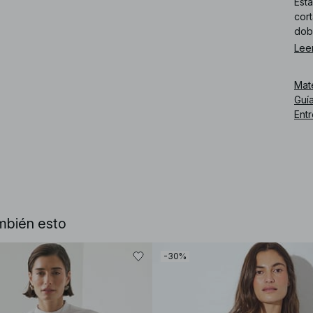
Est
cort
dobl
Lee
Núm
Mat
Guía
Ent
mbién esto
-30%