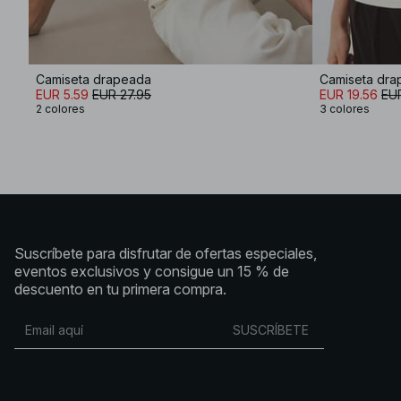
Camiseta drapeada
Camiseta dr
EUR 5.59
EUR 27.95
EUR 19.56
EUR
2 colores
3 colores
Suscríbete para disfrutar de ofertas especiales,
eventos exclusivos y consigue un 15 % de
descuento en tu primera compra.
SUSCRÍBETE