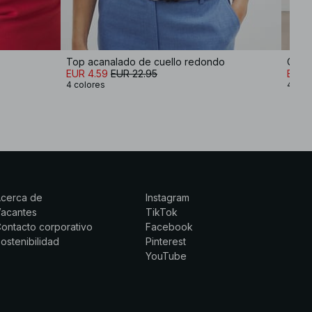
Top acanalado de cuello redondo
Camis
EUR 4.59
EUR 22.95
EUR 
4 colores
4 col
Acerca de
Instagram
Vacantes
TikTok
ontacto corporativo
Facebook
ostenibilidad
Pinterest
YouTube