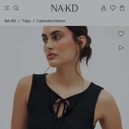
vestidos
pantalones
tops
ajustadas
collar
NA-KD
/
Tops
/
Camiseta interior