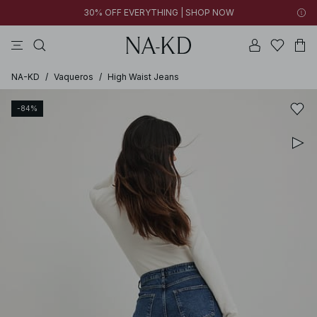
30% OFF EVERYTHING | SHOP NOW
vestidos
pantalones
tops
collar
grises
NA-KD
/
Vaqueros
/
High Waist Jeans
-84%