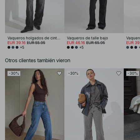
Vaqueros holgados de cintura media
Vaqueros de talle bajo
EUR 39.16
EUR 55.95
EUR 46.16
EUR 65.95
EUR 39
+5
+5
Otros clientes también vieron
-30%
-30%
-30%