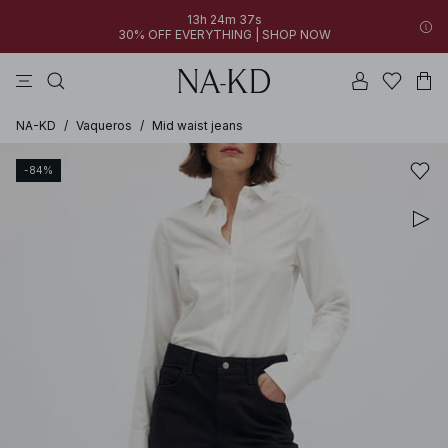
13h 24m 37s
30% OFF EVERYTHING | SHOP NOW
vestidos
pantalones
tops
collar
grises
NA-KD
/
Vaqueros
/
Mid waist jeans
-84%