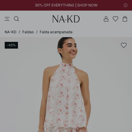
30% OFF EVERYTHING | SHOP NOW
vestidos
pantalones
tops
collar
negras
NA-KD
/
Faldas
/
Falda acampanada
-40%