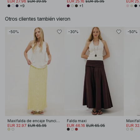
EUR 27.96
EUR 39.95
EUR 25.16
EUR 35.95
EUR 25.
+9
+1
Otros clientes también vieron
-50%
-30%
-50%
Maxifalda de encaje fruncido con bordado
Falda maxi
EUR 32.97
EUR 65.95
EUR 46.16
EUR 65.95
EUR 32