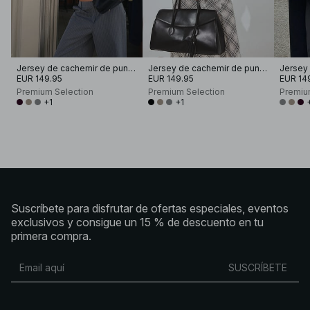
Jersey de cachemir de punto con cuello redondo
Jersey de cachemir de punto con cuello redondo
EUR 149.95
EUR 149.95
EUR 14
Premium Selection
Premium Selection
Premiu
+1
+1
Suscríbete para disfrutar de ofertas especiales, eventos
exclusivos y consigue un 15 % de descuento en tu
primera compra.
SUSCRÍBETE