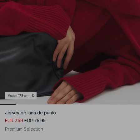
Model
:
173 cm - S
Jersey de lana de punto
EUR 7.59
EUR 75.95
Premium Selection