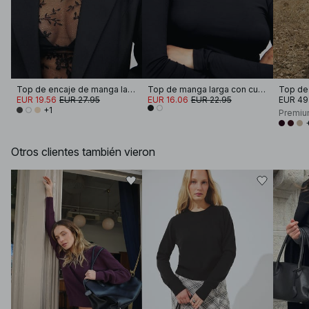
Top de encaje de manga larga
Top de manga larga con cuello de embudo Soft Line
EUR 19.56
EUR 27.95
EUR 16.06
EUR 22.95
EUR 49
+1
Premiu
Otros clientes también vieron