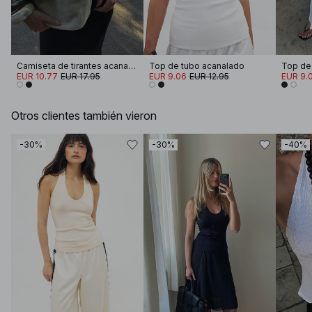
Camiseta de tirantes acanalada
Top de tubo acanalado
Top de
EUR 10.77
EUR 17.95
EUR 9.06
EUR 12.95
EUR 9.
Otros clientes también vieron
-30%
-30%
-40%