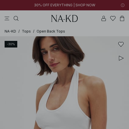
30% OFF EVERYTHING | SHOP NOW
pantalones
tops
collar
cordones
negras
NA-KD
/
Tops
/
Open Back Tops
-30%