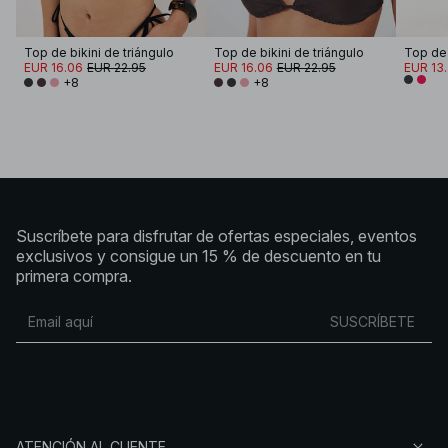
Top de bikini de triángulo
Top de bikini de triángulo
Top de 
EUR 16.06
EUR 22.95
EUR 16.06
EUR 22.95
EUR 13
+8
+8
Suscríbete para disfrutar de ofertas especiales, eventos
exclusivos y consigue un 15 % de descuento en tu
primera compra.
SUSCRÍBETE
ATENCIÓN AL CLIENTE