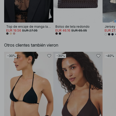
Top de encaje de manga larga
Bolso de tela redondo
EUR 19.56
EUR 27.95
EUR 46.16
EUR 65.95
EUR 27
Otros clientes también vieron
-30%
-30%
-40%