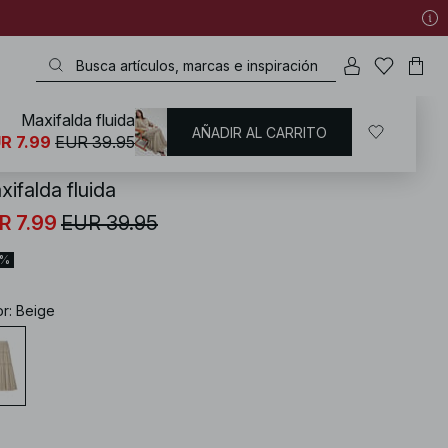
Maxifalda fluida
AÑADIR AL CARRITO
KD
/
Faldas
/
Faldas largas
R 7.99
EUR 39.95
ifalda fluida
R 7.99
EUR 39.95
0%
or
:
Beige