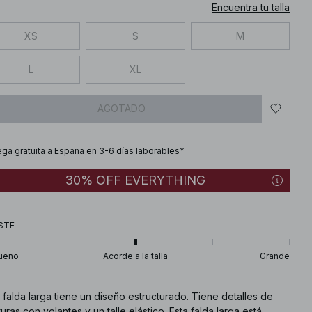
Encuentra tu talla
XS
S
M
L
XL
AGOTADO
ega gratuita a España en 3-6 días laborables*
30% OFF EVERYTHING
STE
ueño
Acorde a la talla
Grande
 falda larga tiene un diseño estructurado. Tiene detalles de
uras con volantes y un talle elástico. Esta falda larga está