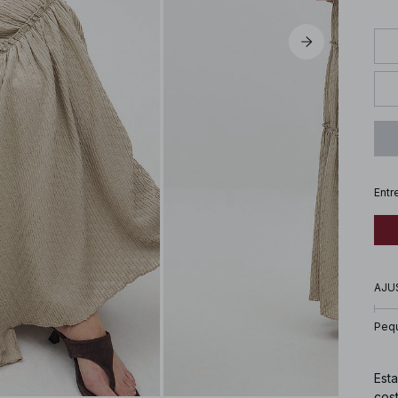
Entr
AJU
Peq
Esta
cost