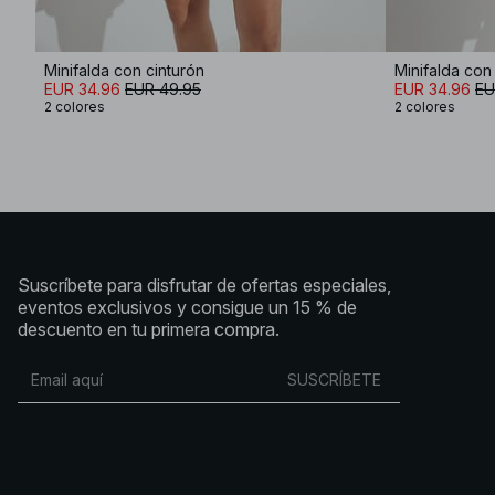
Minifalda con cinturón
Minifalda con
EUR 34.96
EUR 49.95
EUR 34.96
EU
2 colores
2 colores
Suscríbete para disfrutar de ofertas especiales,
eventos exclusivos y consigue un 15 % de
descuento en tu primera compra.
SUSCRÍBETE