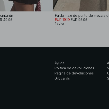
 cinturón
Falda maxi de punto de mezcla d
R 49.95
EUR 19.19
EUR 95.95
1 color
Ayuda
Política de devoluciones
Página de devoluciones
C
Gift cards
S