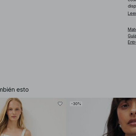
dis
Lee
Núm
Mat
Guía
Ent
mbién esto
-30%