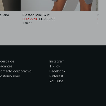
e lana
Pleated Mini Skirt
Minif
EUR 27.96
EUR 39.95
EUR 
1 color
2 col
Acerca de
Instagram
Vacantes
TikTok
ontacto corporativo
Facebook
ostenibilidad
Pinterest
YouTube