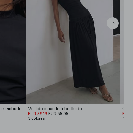
 de embudo
Vestido maxi de tubo fluido
Camis
EUR 39.16
EUR 55.95
EUR 
3 colores
4 col