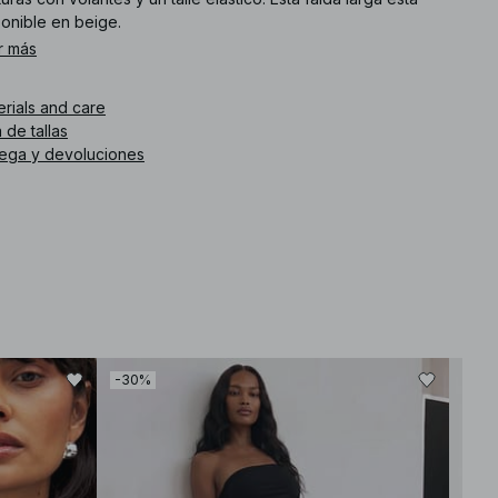
ponible en beige.
r más
. de artículo
:
1100-011265-0005
erials and care
 de tallas
rega y devoluciones
-30%
-30