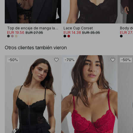
Top de encaje de manga larga
Lace Cup Corset
EUR 19.56
EUR 27.95
EUR 14.38
EUR 35.95
EUR 27
Otros clientes también vieron
-50%
-70%
-50%