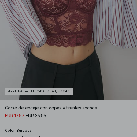
Model
:
174 cm - EU 75B (UK 34B, US 34B)
Corsé de encaje con copas y tirantes anchos
EUR 17.97
EUR 35.95
Color
:
Burdeos