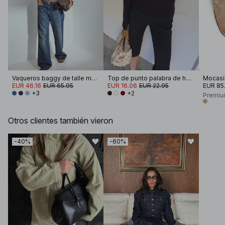
Vaqueros baggy de talle medio
Top de punto palabra de honor
EUR 46.16
EUR 65.95
EUR 16.06
EUR 22.95
EUR 85
+3
+2
Premiu
Otros clientes también vieron
-40%
-60%