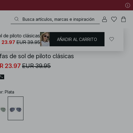
l de piloto clásicas
AÑADIR AL CARRITO
KD
/
Complementos
/
Gafas de sol
 23.97
EUR 39.95
as de sol de piloto clásicas
R 23.97
EUR 39.95
0%
or
:
Plata