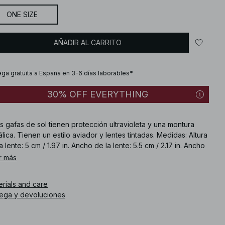
ONE SIZE
AÑADIR AL CARRITO
ega gratuita a España en 3-6 días laborables*
30% OFF EVERYTHING
s gafas de sol tienen protección ultravioleta y una montura
lica. Tienen un estilo aviador y lentes tintadas. Medidas: Altura
a lente: 5 cm / 1.97 in. Ancho de la lente: 5.5 cm / 2.17 in. Ancho
a montura: . Largo de la patilla: 15 cm / 5.91 in. Ancho del
r más
te: 2 cm / 0.79 in.
erials and care
. de artículo
:
1100-012953-0014
rega y devoluciones