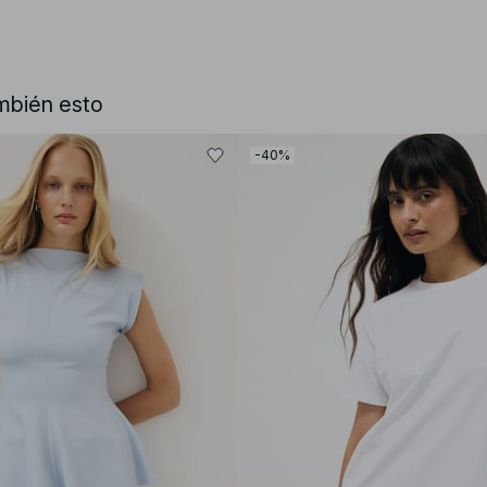
mbién esto
-40%