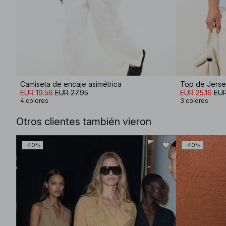
Camiseta de encaje asimétrica
Top de Jerse
EUR 19.56
EUR 27.95
EUR 25.16
EUR
4 colores
3 colores
Otros clientes también vieron
-40%
-40%