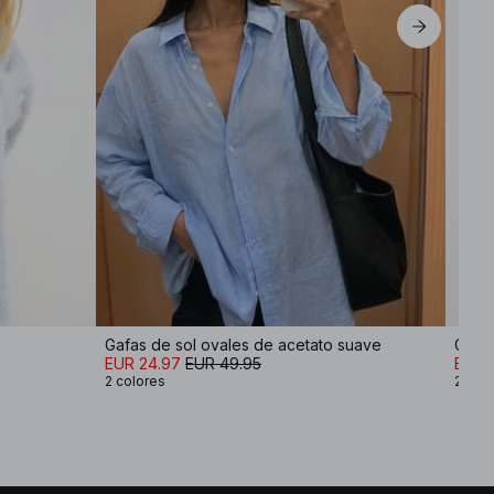
Gafas de sol ovales de acetato suave
Gafas
EUR 24.97
EUR 49.95
EUR 
2 colores
2 col