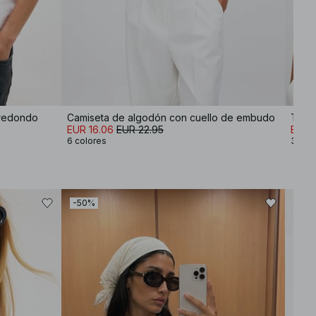
 redondo
Camiseta de algodón con cuello de embudo
Top 
EUR 16.06
EUR 22.95
EUR 
6 colores
3 col
-50%
-40