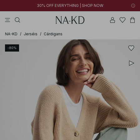
30% OFF EVERYTHING | SHOP NOW
vestidos
pantalones
tops
collar
negras
NA-KD
/
Jerséis
/
Cárdigans
-80%