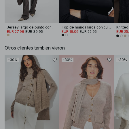
Jersey largo de punto con cuello alto
Top de manga larga con cuello de embudo Soft Line
Knitted
EUR 27.96
EUR 39.95
EUR 16.06
EUR 22.95
EUR 25.
Otros clientes también vieron
-30%
-30%
-30%